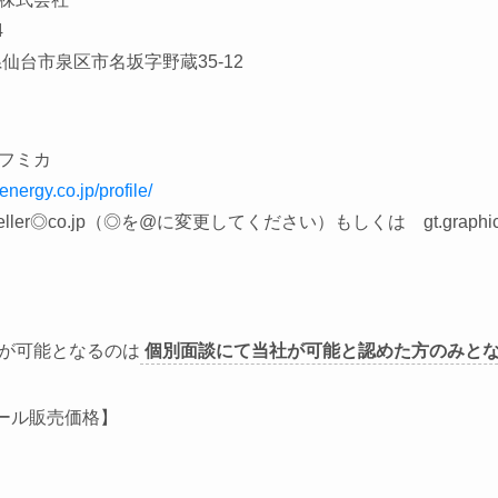
4
仙台市泉区市名坂字野蔵35-12
フミカ
energy.co.jp/profile/
eller
◎
co.jp
（◎を
@
に変更してください）
もしくは
gt.graphic
が可能となるのは
個別面談にて当社が可能と認めた方のみと
ール販売価格】