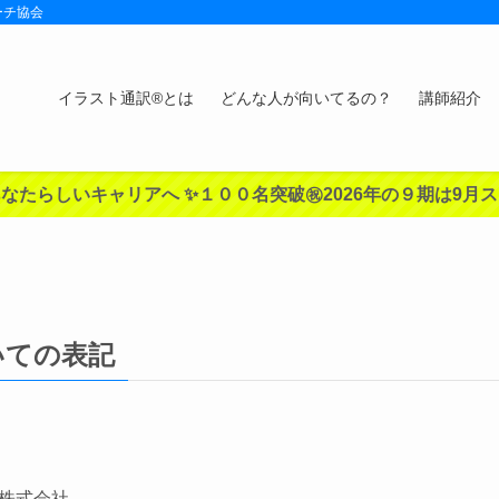
ーチ協会
イラスト通訳®︎とは
どんな人が向いてるの？
講師紹介
なたらしいキャリアへ ✨１００名突破㊗️2026年の９期は9月
いての表記
株式会社