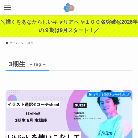
＼描くをあなたらしいキャリアへ ✨１００名突破㊗️2026年
の９期は9月スタート！／
ホーム
3期生
3期生
– tag –
イラスト通訳®︎コーチSchool