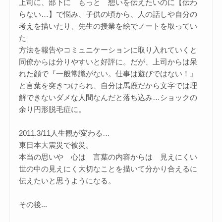
上司に、部下に もっと 想いを伝えたいのに【伝わ
らない…】で悩み、子供の頃から、人の話しや自分の
考えを描いたり、先生の授業を絵でノートを取ってい
た
方法を報告やコミュニケーションに取り入れていくと
同僚からは分りやすいと好評に。だが、上司からは呆
れた顔で『一般常識がない。仕事は遊びではない！』
と言葉を突きつけられ、自分は馬鹿だから文字では理
解できないダメな人間なんだと落ち込み…ショックの
余り円形脱毛症に。
2011.3/11人生観が変わる…
東日本大震災で被災。
本当の思いや 心は 言葉の内容からは 見えにくい
世の中の見えにく大切なことを描いて分かり合えるに
伝えたいと思うようになる。
その後...