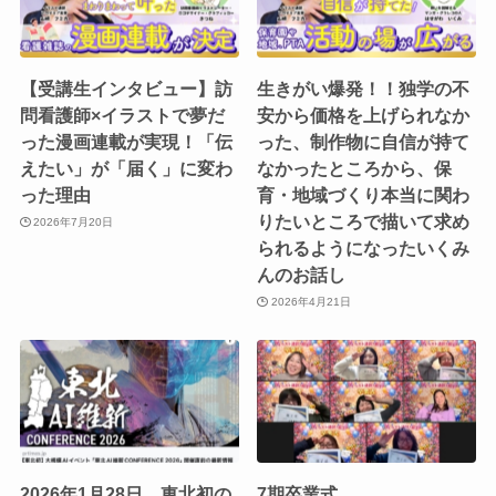
【受講生インタビュー】訪
生きがい爆発！！独学の不
問看護師×イラストで夢だ
安から価格を上げられなか
った漫画連載が実現！「伝
った、制作物に自信が持て
えたい」が「届く」に変わ
なかったところから、保
った理由
育・地域づくり本当に関わ
りたいところで描いて求め
2026年7月20日
られるようになったいくみ
んのお話し
2026年4月21日
2026年1月28日、東北初の
7期卒業式