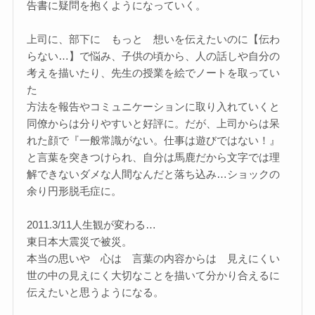
告書に疑問を抱くようになっていく。
上司に、部下に もっと 想いを伝えたいのに【伝わ
らない…】で悩み、子供の頃から、人の話しや自分の
考えを描いたり、先生の授業を絵でノートを取ってい
た
方法を報告やコミュニケーションに取り入れていくと
同僚からは分りやすいと好評に。だが、上司からは呆
れた顔で『一般常識がない。仕事は遊びではない！』
と言葉を突きつけられ、自分は馬鹿だから文字では理
解できないダメな人間なんだと落ち込み…ショックの
余り円形脱毛症に。
2011.3/11人生観が変わる…
東日本大震災で被災。
本当の思いや 心は 言葉の内容からは 見えにくい
世の中の見えにく大切なことを描いて分かり合えるに
伝えたいと思うようになる。