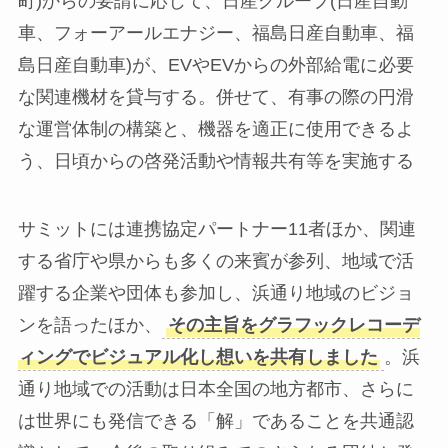
町)からの要請に応じて、日産グループ(日産自動
車、フォーアールエナジー、福島日産自動車、福
島日産自動車)が、EVやEVからの外部給電に必要
な関連機材を貸与する。併せて、有事の際の円滑
な運営体制の構築と、機器を適正に使用できるよ
う、日頃からの啓発活動や情報共有等を実施する
サミットには連携協定パートナー11者ほか、関連
する省庁や県からも多くの来賓が参列、地域で活
躍する企業や団体も参加し、浜通り地域のビジョ
ンを語ったほか、
その主旨をグラフックレコーデ
ィングでビジュアル化し想いを共有しました
。浜
通り地域での活動は日本全国の地方都市、さらに
は世界にも発信できる「解」であることを共通認