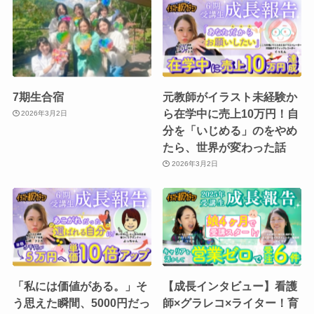
7期生合宿
元教師がイラスト未経験か
ら在学中に売上10万円！自
2026年3月2日
分を「いじめる」のをやめ
たら、世界が変わった話
2026年3月2日
「私には価値がある。」そ
【成長インタビュー】看護
う思えた瞬間、5000円だっ
師×グラレコ×ライター！育