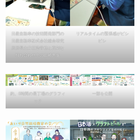
日産自動車の技術開発部門の
リアルタイムの緊張感がビシ
日産自動車株式会社総合研究
ビシ
所所長土井三浩常務と真剣な
打ち合わせ中の山崎先生
約、6時間の長丁場のグラフィ
一部を公開
ック