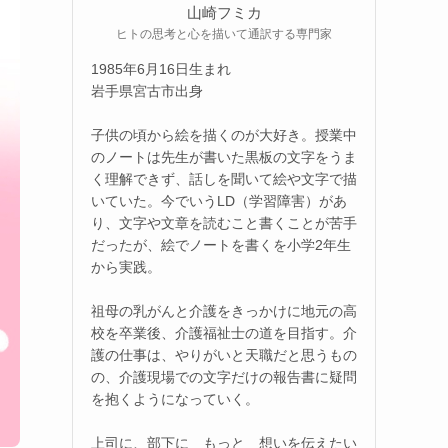
山崎フミカ
ヒトの思考と心を描いて通訳する専門家
1985年6月16日生まれ
岩手県宮古市出身
子供の頃から絵を描くのが大好き。授業中
のノートは先生が書いた黒板の文字をうま
く理解できず、話しを聞いて絵や文字で描
いていた。今でいうLD（学習障害）があ
り、文字や文章を読むこと書くことが苦手
だったが、絵でノートを書くを小学2年生
から実践。
祖母の乳がんと介護をきっかけに地元の高
校を卒業後、介護福祉士の道を目指す。介
護の仕事は、やりがいと天職だと思うもの
の、介護現場での文字だけの報告書に疑問
を抱くようになっていく。
上司に、部下に もっと 想いを伝えたい