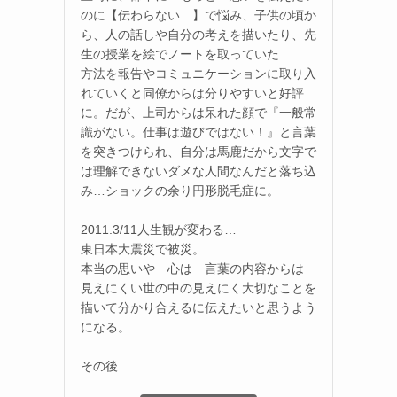
のに【伝わらない…】で悩み、子供の頃か
ら、人の話しや自分の考えを描いたり、先
生の授業を絵でノートを取っていた
方法を報告やコミュニケーションに取り入
れていくと同僚からは分りやすいと好評
に。だが、上司からは呆れた顔で『一般常
識がない。仕事は遊びではない！』と言葉
を突きつけられ、自分は馬鹿だから文字で
は理解できないダメな人間なんだと落ち込
み…ショックの余り円形脱毛症に。
に
2011.3/11人生観が変わる…
東日本大震災で被災。
本当の思いや 心は 言葉の内容からは
見えにくい世の中の見えにく大切なことを
描いて分かり合えるに伝えたいと思うよう
になる。
その後...