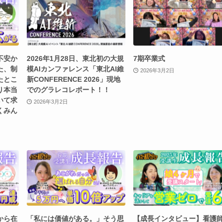
不安か
2026年1月28日、東北初の大規
7期卒業式
た、制
模AIカンファレンス「東北AI維
2026年3月2日
たとこ
新CONFERENCE 2026」現地
り本当
でのグラレコレポート！！
いて求
2026年3月2日
くみん
から在
「私には価値がある。」そう思
【成長インタビュー】看護師