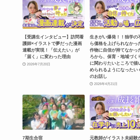
【受講生インタビュー】訪問看
生きがい爆発！！独学の
護師×イラストで夢だった漫画
ら価格を上げられなかっ
連載が実現！「伝えたい」が
作物に自信が持てなかっ
「届く」に変わった理由
ろから、保育・地域づく
に関わりたいところで描
2026年7月20日
められるようになったい
のお話し
2026年4月21日
7期生合宿
元教師がイラスト未経験