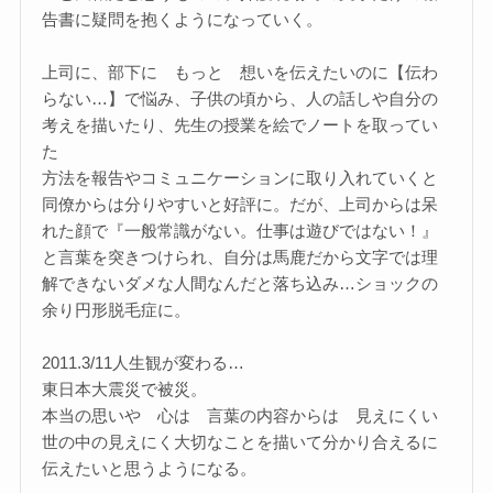
告書に疑問を抱くようになっていく。
上司に、部下に もっと 想いを伝えたいのに【伝わ
らない…】で悩み、子供の頃から、人の話しや自分の
考えを描いたり、先生の授業を絵でノートを取ってい
た
方法を報告やコミュニケーションに取り入れていくと
同僚からは分りやすいと好評に。だが、上司からは呆
れた顔で『一般常識がない。仕事は遊びではない！』
と言葉を突きつけられ、自分は馬鹿だから文字では理
解できないダメな人間なんだと落ち込み…ショックの
余り円形脱毛症に。
2011.3/11人生観が変わる…
東日本大震災で被災。
本当の思いや 心は 言葉の内容からは 見えにくい
世の中の見えにく大切なことを描いて分かり合えるに
伝えたいと思うようになる。