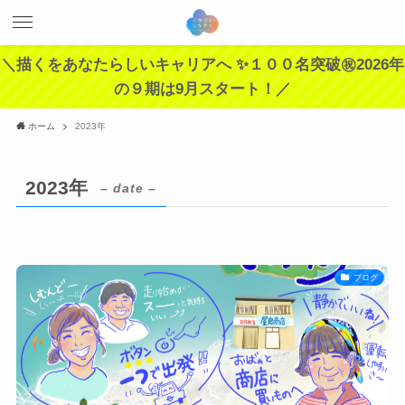
＼描くをあなたらしいキャリアへ ✨１００名突破㊗️2026年
の９期は9月スタート！／
ホーム
2023年
2023年
– date –
ブログ